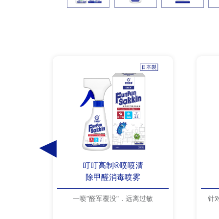
叮叮高制®喷喷清
除甲醛消毒喷雾
一喷"醛军覆没"．远离过敏
针