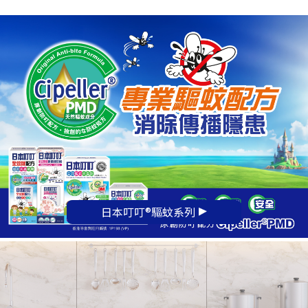
日本叮叮®驅蚊系列